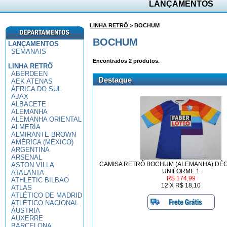
LANÇAMENTOS
LINHA RETRÔ
> BOCHUM
BOCHUM
LANÇAMENTOS
SEMANAIS
Encontrados
2
produtos.
LINHA RETRÔ
ABERDEEN
Destaque
AEK ATENAS
ÁFRICA DO SUL
AJAX
ALBACETE
ALEMANHA
ALEMANHA ORIENTAL
ALMERÍA
ALMIRANTE BROWN
AMÉRICA (MÉXICO)
ARGENTINA
ARSENAL
CAMISA RETRÔ BOCHUM (ALEMANHA) DÉCA
ASTON VILLA
UNIFORME 1
ATALANTA
R$ 174,99
ATHLETIC BILBAO
12 X R$ 18,10
ATLAS
ATLÉTICO DE MADRID
ATLÉTICO NACIONAL
ÁUSTRIA
AUXERRE
BARCELONA