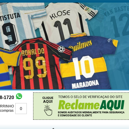
88-1720
RRINHO
0
 compras