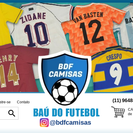
(11) 964
tre-se
Contato
CA
search
de
@bdfcamisas