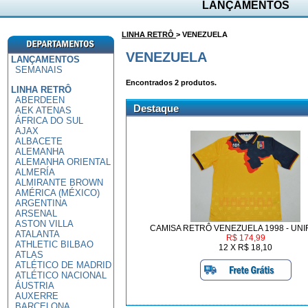
LANÇAMENTOS
LINHA RETRÔ
> VENEZUELA
VENEZUELA
LANÇAMENTOS
SEMANAIS
Encontrados
2
produtos.
LINHA RETRÔ
ABERDEEN
Destaque
AEK ATENAS
ÁFRICA DO SUL
AJAX
ALBACETE
ALEMANHA
ALEMANHA ORIENTAL
ALMERÍA
ALMIRANTE BROWN
AMÉRICA (MÉXICO)
ARGENTINA
ARSENAL
ASTON VILLA
CAMISA RETRÔ VENEZUELA 1998 - UNI
ATALANTA
R$ 174,99
ATHLETIC BILBAO
12 X R$ 18,10
ATLAS
ATLÉTICO DE MADRID
ATLÉTICO NACIONAL
ÁUSTRIA
AUXERRE
BARCELONA