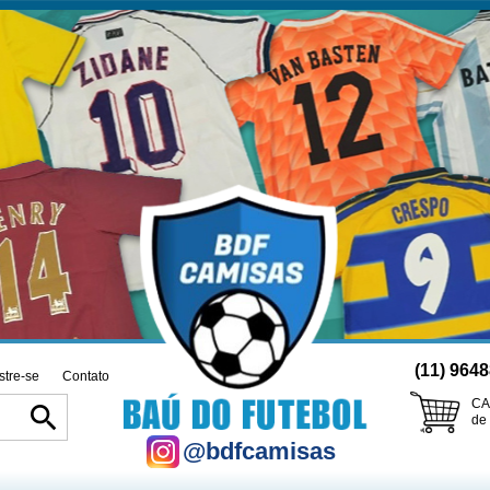
(11) 964
tre-se
Contato
CA
search
de
@bdfcamisas