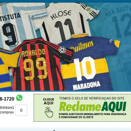
88-1720
RRINHO
0
 compras