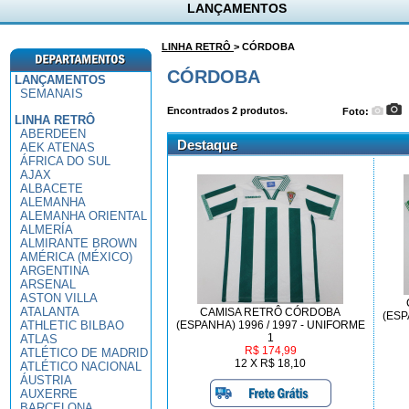
LANÇAMENTOS
LINHA RETRÔ
> CÓRDOBA
CÓRDOBA
LANÇAMENTOS
SEMANAIS
Encontrados
2
produtos.
Foto:
LINHA RETRÔ
ABERDEEN
Destaque
AEK ATENAS
ÁFRICA DO SUL
AJAX
ALBACETE
ALEMANHA
ALEMANHA ORIENTAL
ALMERÍA
ALMIRANTE BROWN
AMÉRICA (MÉXICO)
ARGENTINA
ARSENAL
ASTON VILLA
ATALANTA
CAMISA RETRÔ CÓRDOBA
(ESP
ATHLETIC BILBAO
(ESPANHA) 1996 / 1997 - UNIFORME
1
ATLAS
R$ 174,99
ATLÉTICO DE MADRID
12 X R$ 18,10
ATLÉTICO NACIONAL
ÁUSTRIA
AUXERRE
BARCELONA