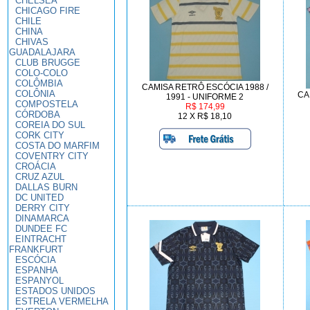
CHELSEA
CHICAGO FIRE
CHILE
CHINA
CHIVAS
GUADALAJARA
CLUB BRUGGE
COLO-COLO
COLÔMBIA
CAMISA RETRÔ ESCÓCIA 1988 /
COLÔNIA
CA
1991 - UNIFORME 2
COMPOSTELA
R$ 174,99
CÓRDOBA
12 X R$ 18,10
COREIA DO SUL
CORK CITY
COSTA DO MARFIM
COVENTRY CITY
CROÁCIA
CRUZ AZUL
DALLAS BURN
DC UNITED
DERRY CITY
DINAMARCA
DUNDEE FC
EINTRACHT
FRANKFURT
ESCÓCIA
ESPANHA
ESPANYOL
ESTADOS UNIDOS
ESTRELA VERMELHA