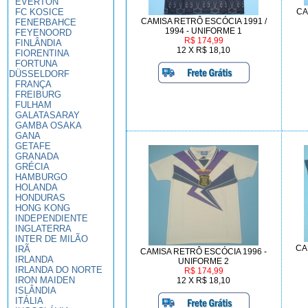
EVERTON
FC KOSICE
CA
CAMISA RETRÔ ESCÓCIA 1991 /
FENERBAHCE
1994 - UNIFORME 1
FEYENOORD
R$ 174,99
FINLÂNDIA
12 X R$ 18,10
FIORENTINA
FORTUNA
DÜSSELDORF
FRANÇA
FREIBURG
FULHAM
GALATASARAY
GAMBA OSAKA
GANA
GETAFE
GRANADA
GRÉCIA
HAMBURGO
HOLANDA
HONDURAS
HONG KONG
INDEPENDIENTE
INGLATERRA
INTER DE MILÃO
CA
IRÃ
CAMISA RETRÔ ESCÓCIA 1996 -
IRLANDA
UNIFORME 2
IRLANDA DO NORTE
R$ 174,99
IRON MAIDEN
12 X R$ 18,10
ISLÂNDIA
ITÁLIA