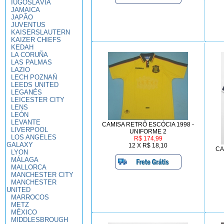
IUGOSLÁVIA
JAMAICA
JAPÃO
JUVENTUS
KAISERSLAUTERN
KAIZER CHIEFS
KEDAH
LA CORUÑA
LAS PALMAS
LAZIO
LECH POZNAŃ
LEEDS UNITED
LEGANÉS
LEICESTER CITY
LENS
LEÓN
LEVANTE
CAMISA RETRÔ ESCÓCIA 1998 -
LIVERPOOL
UNIFORME 2
LOS ANGELES
R$ 174,99
GALAXY
12 X R$ 18,10
CA
LYON
MÁLAGA
MALLORCA
MANCHESTER CITY
MANCHESTER
UNITED
MARROCOS
METZ
MÉXICO
MIDDLESBROUGH