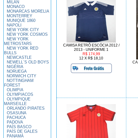
MILAN
MONACO
MONARCAS MORELIA
MONTERREY
MUNIQUE 1860
NAPOLI
NEW YORK CITY
NEW YORK COSMOS
NEW YORK
METROSTARS
CAMISA RETRÔ ESCÓCIA 2012 /
NEW YORK RED
2013 - UNIFORME 1
BULLS
R$ 174,99
NEWCASTLE
12 X R$ 18,10
NEWELL´S OLD BOYS
CA
NIGÉRIA
NORUEGA
NORWICH CITY
NOTTINGHAM
FOREST
OLIMPIA
OLYMPIACOS
OLYMPIQUE
MARSEILLE
ORLANDO PIRATES
OSASUNA
PACHUCA
PADOVA
PAÍS BASCO
PAÍS DE GALES
PANAMÁ