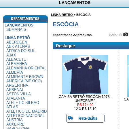
LANÇAMENTOS
LINHA RETRÔ
> ESCÓCIA
ESCÓCIA
LANÇAMENTOS
SEMANAIS
Encontrados
22
produtos.
Foto:
LINHA RETRÔ
ABERDEEN
Destaque
AEK ATENAS
ÁFRICA DO SUL
AJAX
ALBACETE
ALEMANHA
ALEMANHA ORIENTAL
ALMERÍA
ALMIRANTE BROWN
AMÉRICA (MÉXICO)
ARGENTINA
ARSENAL
ASTON VILLA
CAMISA RETRÔ ESCÓCIA 1978 -
ATALANTA
CA
UNIFORME 1
ATHLETIC BILBAO
R$ 174,99
ATLAS
12 X R$ 18,10
ATLÉTICO DE MADRID
ATLÉTICO NACIONAL
ÁUSTRIA
AUXERRE
BARCELONA